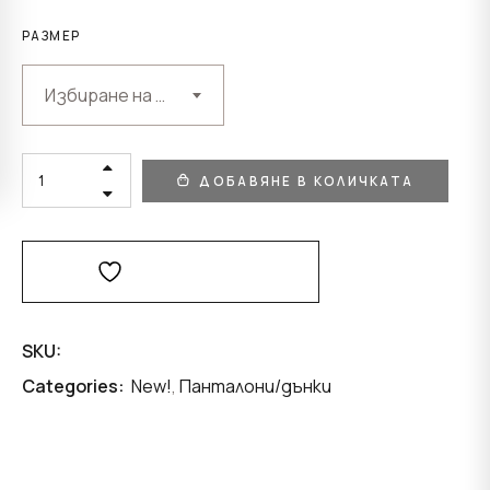
РАЗМЕР
Избиране на възможност
WHITE
ДОБАВЯНЕ В КОЛИЧКАТА
SPRING
BOUCLE
SHORTS
QUANTITY
Добави В Любими
SKU:
Categories:
New!
,
Панталони/дънки