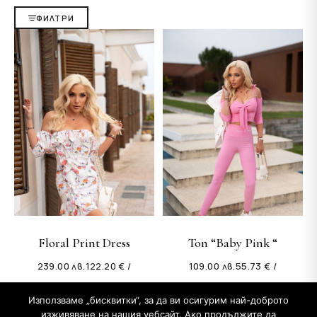
ФИЛТРИ
Floral Print Dress
Топ “Baby Pink “
239.00
лв.
122.20 € /
109.00
лв.
55.73 € /
Използваме „бисквитки“, за да ви осигурим най-доброто
изживяване на нашия уебсайт. Ако продължите да