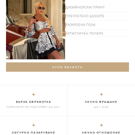
ДИЗАЙНЕРСКИ ПРИНТ
ПРЕПЛЕТЕНО ДЕКОЛТЕ
РАЗКРОЕНА ПОЛА
АРТИСТИЧЕН ПОЧЕРК
КУПИ ВИЗИЯТА
✦
✦
БЪРЗА ОБРАБОТКА
ЛЕСНО ВРЪЩАНЕ
ПОРЪЧКИТЕ СЕ ПОДГОТВЯТ ДО 24Ч.
ДО 7 ДНИ
✦
✦
СИГУРНО ПАЗАРУВАНЕ
ЛИЧНО ОТНОШЕНИЕ