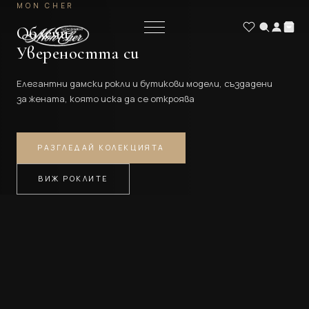
Skip
MON CHER
Бутик Mon Cher 
to
Облечи
content
Увереността си
Елегантни дамски рокли и бутикови модели, създадени
за жената, която иска да се откроява
РАЗГЛЕДАЙ КОЛЕКЦИЯТА
ВИЖ РОКЛИТЕ