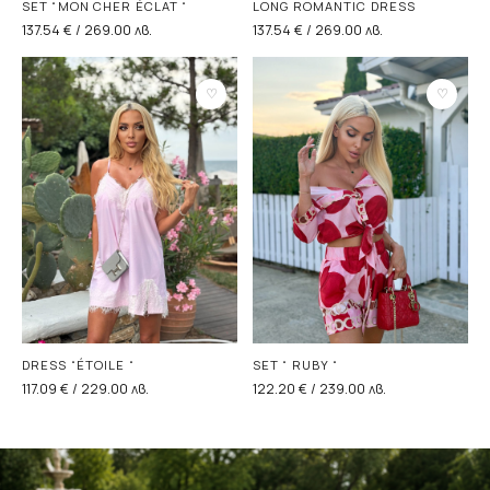
SET “MON CHER ÉCLAT “
LONG ROMANTIC DRESS
137.54 € /
269.00
лв.
137.54 € /
269.00
лв.
♡
♡
DRESS “ÉTOILE “
SET “ RUBY “
117.09 € /
229.00
лв.
122.20 € /
239.00
лв.