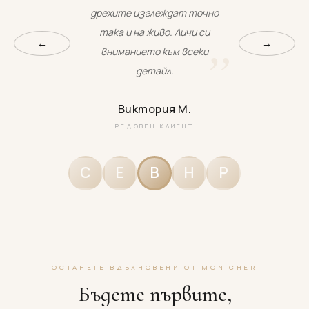
дрехите изглеждат точно
така и на живо. Личи си
←
→
вниманието към всеки
детайл.
Виктория М.
РЕДОВЕН КЛИЕНТ
С
Е
В
Н
Р
ОСТАНЕТЕ ВДЪХНОВЕНИ ОТ MON CHER
Бъдете първите,