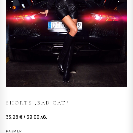
SHORTS „BAD CAT“
35.28 € /
69.00
лв.
РАЗМЕР