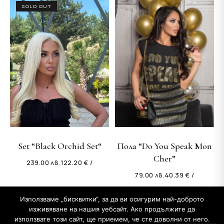
SOLD OUT
Set “Black Orchid Set“
Пола “Do You Speak Mon
Cher”
239.00
лв.
122.20 € /
79.00
лв.
40.39 € /
Използваме „бисквитки“, за да ви осигурим най-доброто
изживяване на нашия уебсайт. Ако продължите да
използвате този сайт, ще приемем, че сте доволни от него.