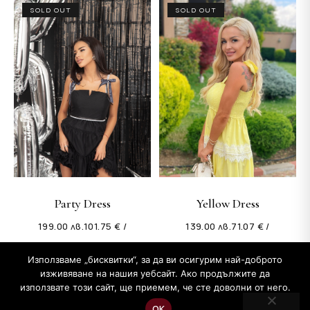
SOLD OUT
SOLD OUT
Party Dress
Yellow Dress
199.00
лв.
101.75 € /
139.00
лв.
71.07 € /
Използваме „бисквитки“, за да ви осигурим най-доброто
изживяване на нашия уебсайт. Ако продължите да
използвате този сайт, ще приемем, че сте доволни от него.
Copyright © 2026 Бутик Mon Cher на Цеци Бакалова
ОК