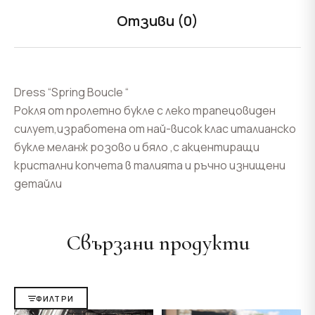
Отзиви (0)
Dress “Spring Boucle “
Рокля от пролетно букле с леко трапецовиден
силует,изработена от най-висок клас италианско
букле меланж розово и бяло ,с акцентиращи
кристални копчета в талията и ръчно изнищени
детайли
Свързани продукти
ФИЛТРИ