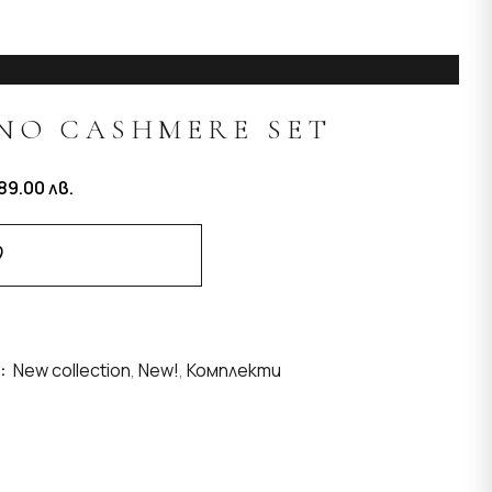
NO CASHMERE SET
89.00
лв.
Добави В Любими
:
New collection
,
New!
,
Комплекти