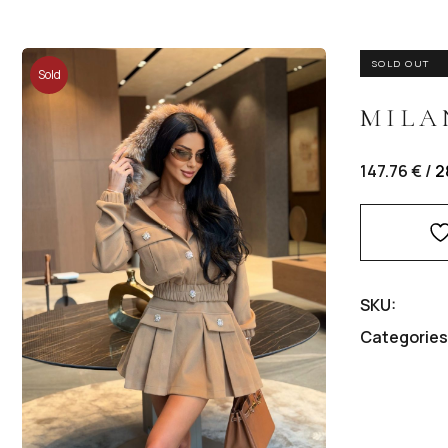
ВРЪХНИ ДРЕХИ/САКА
SOLD OUT
Sold
ПАНТАЛОНИ/ДЪНКИ
MILA
Out
ПОЛИ
147.76 € /
2
КОМПЛЕКТИ
ГАЩЕРИЗОНИ
SKU:
MINI ME
Categories