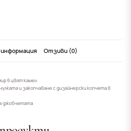
 информация
Отзиви (0)
ир в цвят камел
чулката и закопчаване с дизайнерски копчета в
 на джобчетата
 продукти