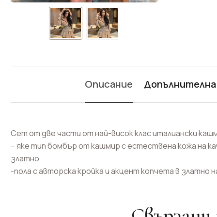
Описание
Допълнителна
Сет от две части от най-висок клас италиански кашм
– яке тип бомбър от кашмир с естествена кожа на ка
златно
-пола с авторска кройка и акцент копчета в златно
Свързани