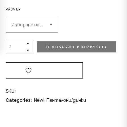
РАЗМЕР
Избиране на възможност
JEANS
ДОБАВЯНЕ В КОЛИЧКАТА
“
CRYSTAL
BIJOU
“
QUANTITY
Добави В Любими
SKU:
Categories:
New!
,
Панталони/дънки