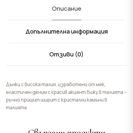
Описание
Допълнителна информация
Отзиви (0)
Дънки с висока талия ,изработени от мек,
еластичен деним с красив акцент бижу в талията –
ръчно пришит ширит с кристални камъни в
талията
Свързани продукти