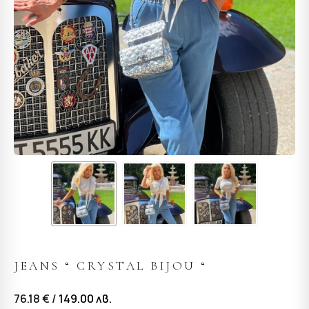
JEANS “ CRYSTAL BIJOU “
76.18 € /
149.00
лв.