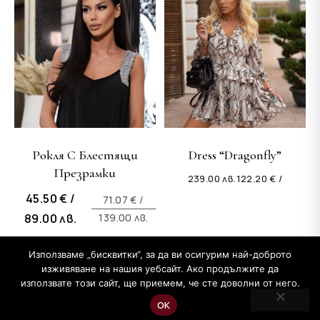
Рокля С Блестящи
Dress “Dragonfly”
Презрамки
239.00
лв.
122.20 € /
45.50 € /
71.07 € /
Original
Текущата
89.00
лв.
139.00
лв.
price
цена
was:
е:
Използваме „бисквитки“, за да ви осигурим най-доброто
139.00 лв..
89.00 лв..
изживяване на нашия уебсайт. Ако продължите да
използвате този сайт, ще приемем, че сте доволни от него.
Copyright © 2026 Бутик Mon Cher на Цеци Бакалова
ОК