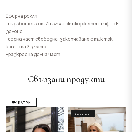
Ефирна рокля
-изработена от Италиански жоржетен шифон в
зелено
-горна част свободна ,закопчаване с тик так
копчета в златно
-разкроена долна част
Свързани продукти
ФИЛТРИ
SOLD OUT