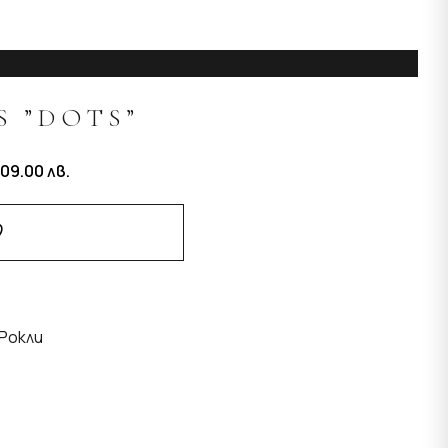
S ”DOTS”
09.00
лв.
Добави В Любими
Рокли