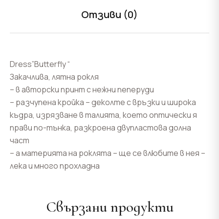
Отзиви (0)
Dress”Butterfly “
Закачлива, лятна рокля
– в авторски принт с нежни пеперуди
– разчупена кройка – деколте с връзки и широка
къдра, изрязване в талията, което оптически я
прави по-тънка, разкроена двупластова долна
част
– а материята на роклята – ще се влюбите в нея –
лека и много прохладна
Свързани продукти