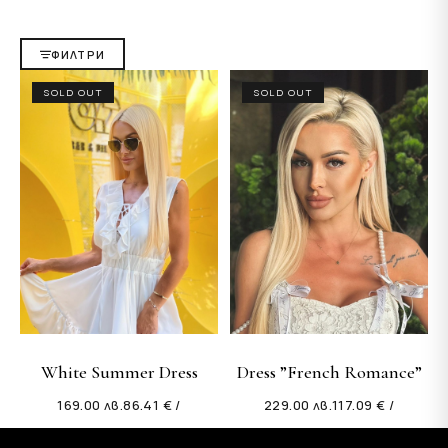
ФИЛТРИ
SOLD OUT
SOLD OUT
White Summer Dress
Dress ”French Romance”
169.00
лв.
86.41 € /
229.00
лв.
117.09 € /