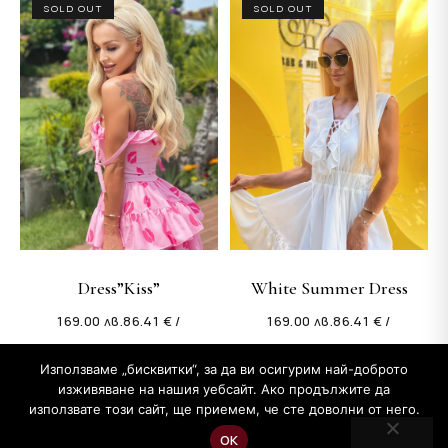
SOLD OUT
SOLD OUT
Dress”Kiss”
White Summer Dress
169.00
лв.
86.41 € /
169.00
лв.
86.41 € /
Използваме „бисквитки“, за да ви осигурим най-доброто
изживяване на нашия уебсайт. Ако продължите да
използвате този сайт, ще приемем, че сте доволни от него.
Copyright © 2026 Бутик Mon Cher на Цеци Бакалова
ОК