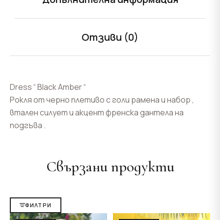
Отзиви (0)
Dress “ Black Amber “
Рокля от черно плетиво с голи рамена и набор ,
втален силует и акцент френска дантела на
подгъва .
Свързани продукти
ФИЛТРИ