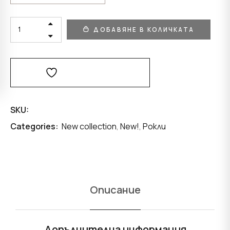
DRESS
ДОБАВЯНЕ В КОЛИЧКАТА
“
BLACK
AMBER
“
QUANTITY
Добави В Любими
SKU:
Categories:
New collection
,
New!
,
Рокли
Описание
Допълнителна информация