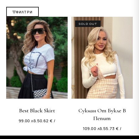
ФИЛТРИ
SOLD OUT
Best Black Skirt
Сукман От Букле В
Пепит
99.00
лв.
50.62 € /
109.00
лв.
55.73 € /