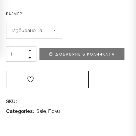
price
цена
was:
е:
РАЗМЕР
89.00 лв..
49.00 лв.
Избиране на възможност
CANDY
ДОБАВЯНЕ В КОЛИЧКАТА
GIRL
ПОЛА
QUANTITY
Добави В Любими
SKU:
Categories:
Sale
,
Поли