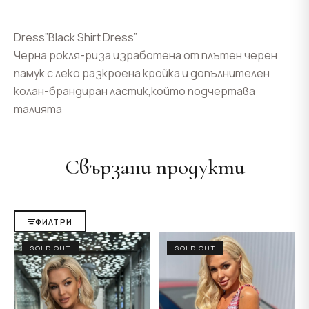
Dress”Black Shirt Dress”
Черна рокля-риза изработена от плътен черен
памук с леко разкроена кройка и допълнителен
колан-брандиран ластик,който подчертава
талията
Свързани продукти
ФИЛТРИ
SOLD OUT
SOLD OUT