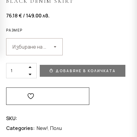
BLACK DENIM SKIRT
76.18 € /
149.00
лв.
РАЗМЕР
Избиране на възможност
BLACK
ДОБАВЯНЕ В КОЛИЧКАТА
DENIM
SKIRT
QUANTITY
Добави В Любими
SKU:
Categories:
New!
,
Поли