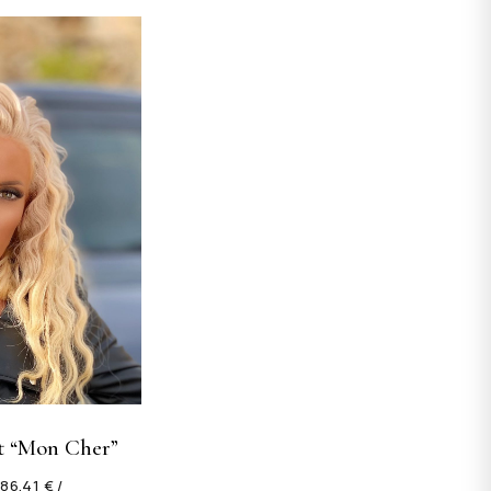
et “Mon Cher”
.
86.41 € /