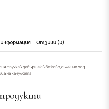
 информация
Отзиви (0)
ия с пухкав завършек в бежово,дължина под
ца на качулката.
 продукти