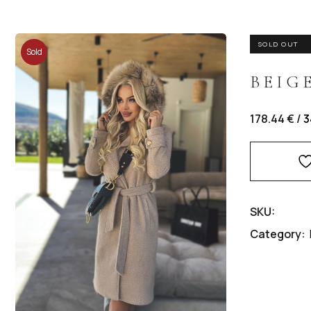
ВРЪХНИ ДРЕХИ/САКА
SOLD OUT
Sold
ПАНТАЛОНИ/ДЪНКИ
BEIG
Out
ПОЛИ
178.44 € /
3
КОМПЛЕКТИ
ГАЩЕРИЗОНИ
SKU:
MINI ME
Category: