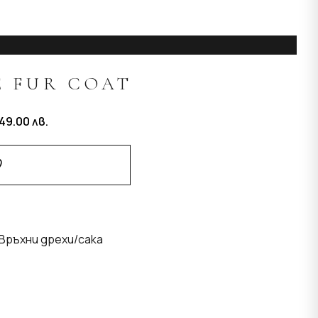
E FUR COAT
49.00
лв.
Добави В Любими
Връхни дрехи/сака