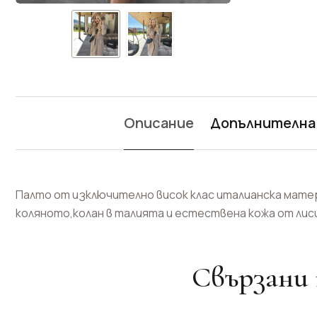
Описание
Допълнителна
Палто от изключително висок клас италианска матер
коляното,колан в талията и естествена кожа от лиси
Свързани