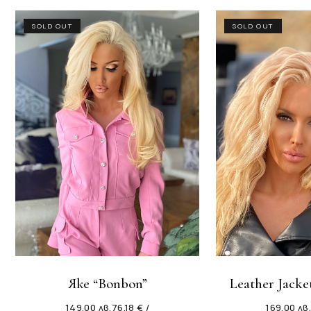
SOLD OUT
SOLD OUT
Яке “Bonbon”
Leather Jack
149.00
лв.
76.18 € /
169.00
лв