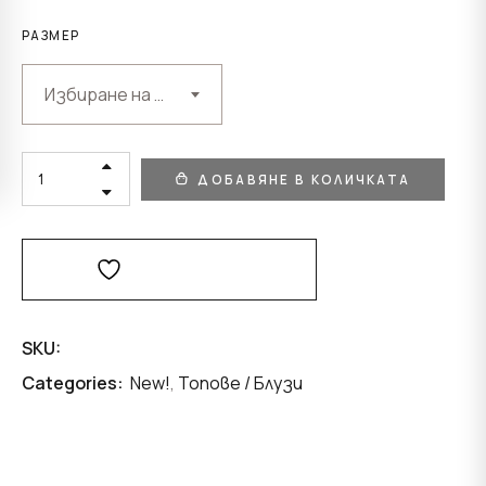
РАЗМЕР
Избиране на възможност
ТЕНИСКА
ДОБАВЯНЕ В КОЛИЧКАТА
С
БРОДЕРИЯ
MON
CHER
QUANTITY
Добави В Любими
SKU:
Categories:
New!
,
Топове / Блузи