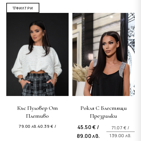
ФИЛТРИ
Къс Пуловер От
Рокля С Блестящи
Плетиво
Презрамки
79.00
лв.
40.39 € /
45.50 € /
71.07 € /
Original
Текущата
89.00
лв.
139.00
лв.