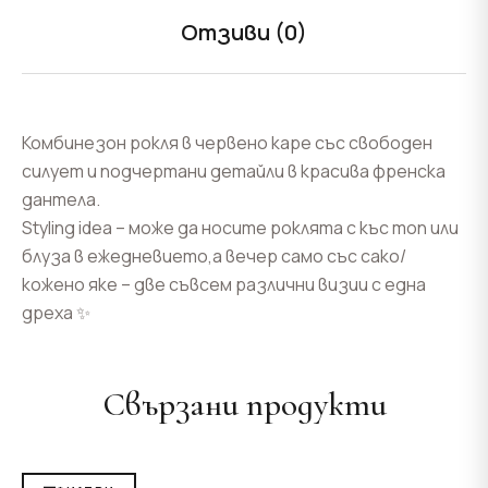
Отзиви (0)
Комбинезон рокля в червено каре със свободен
силует и подчертани детайли в красива френска
дантела.
Styling idea – може да носите роклята с къс топ или
блуза в ежедневието,а вечер само със сако/
кожено яке – две съвсем различни визии с една
дреха ✨
Свързани продукти