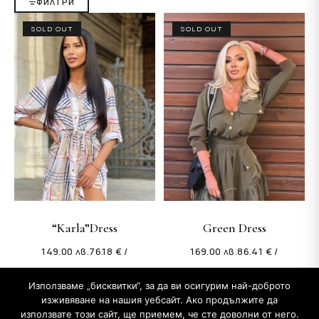
ФИЛТРИ
SOLD OUT
SOLD OUT
“Karla”Dress
Green Dress
149.00
лв.
76.18 € /
169.00
лв.
86.41 € /
Използваме „бисквитки“, за да ви осигурим най-доброто
изживяване на нашия уебсайт. Ако продължите да
използвате този сайт, ще приемем, че сте доволни от него.