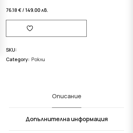
76.18 € /
149.00
лв.
Добави В Любими
SKU:
Category:
Рокли
Описание
Допълнителна информация