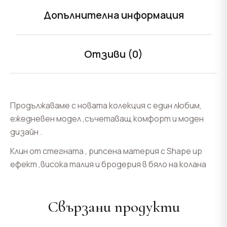
Допълнителна информация
Отзиви (0)
Продължаваме с новата колекция с един любим,
ежедневен модел ,съчетаващ комфорт и моден
дизайн .
Клин от стегната , рипсена материя с Shape up
ефект ,висока талия и бродерия в бяло на колана
Свързани продукти