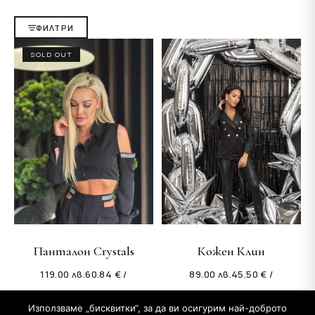
ФИЛТРИ
SOLD OUT
Панталон Crystals
Кожен Клин
119.00
лв.
60.84 € /
89.00
лв.
45.50 € /
Използваме „бисквитки“, за да ви осигурим най-доброто