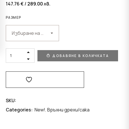
147.76 € /
289.00
лв.
РАЗМЕР
Избиране на възможност
ЗИМНО
ДОБАВЯНЕ В КОЛИЧКАТА
ЯКЕ
В
ЦИКЛАМЕН
ШУШЛЯК
И
Добави В Любими
КАРАКУЛ
QUANTITY
SKU:
Categories:
New!
,
Връхни дрехи/сака