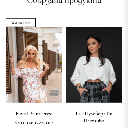
Свързани продукти
ФИЛТРИ
Floral Print Dress
Къс Пуловер От
Плетиво
239.00
лв.
122.20 € /